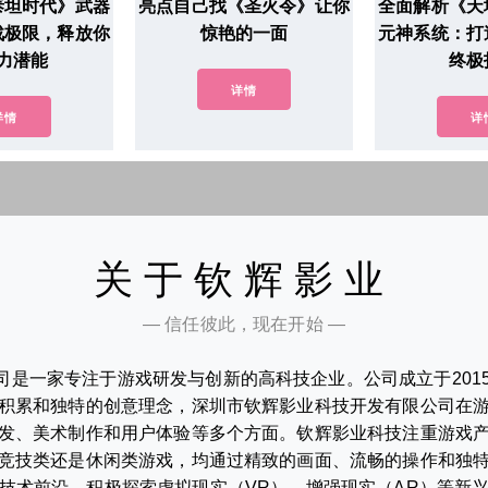
泰坦时代》武器
亮点自己找《圣火令》让你
全面解析《天
战极限，释放你
惊艳的一面
元神系统：打
力潜能
终极
详情
详情
详
关于钦辉影业
— 信任彼此，现在开始 —
司是一家专注于游戏研发与创新的高科技企业。公司成立于201
积累和独特的创意理念，深圳市钦辉影业科技开发有限公司在
发、美术制作和用户体验等多个方面。钦辉影业科技注重游戏
竞技类还是休闲类游戏，均通过精致的画面、流畅的操作和独
技术前沿，积极探索虚拟现实（VR）、增强现实（AR）等新